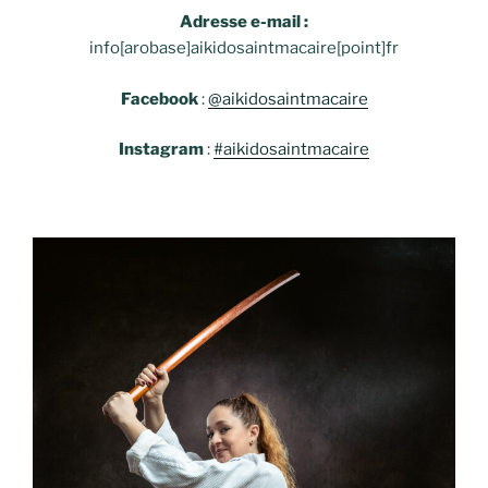
Adresse e-mail :
info[arobase]aikidosaintmacaire[point]fr
Facebook
:
@aikidosaintmacaire
Instagram
:
#aikidosaintmacaire