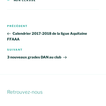
CATÉGORIES
NON CLASSÉ
Navigation
Article
PRÉCÉDENT
de
précédent
Calendrier 2017-2018 de la ligue Aquitaine
l’article
FFAAA
Article
SUIVANT
suivant
3 nouveaux grades DAN au club
Retrouvez-nous